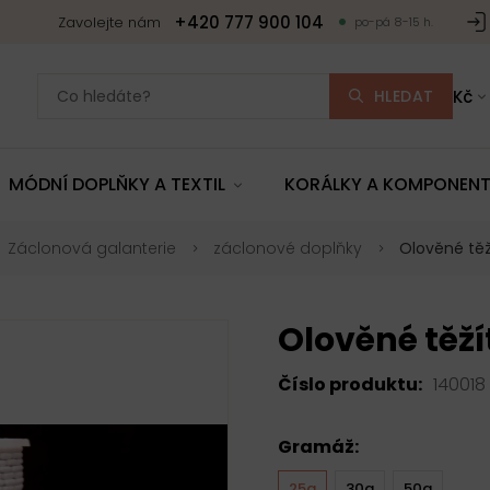
+420 777 900 104
Zavolejte nám
po-pá 8-15 h.
HLEDAT
Kč
MÓDNÍ DOPLŇKY A TEXTIL
KORÁLKY A KOMPONEN
Záclonová galanterie
záclonové doplňky
Olověné těž
Olověné těží
Číslo produktu:
140018
Gramáž:
25g
30g
50g