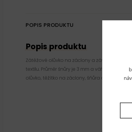
POPIS PRODUKTU
Popis produktu
Zátěžové olůvko na záclony a závěsy slouží k
textilu. Průměr šnůry je 3 mm a váha 25 g/m. Alt
b
olůvko, těžítko na záclony, šňůra olověná.
náv