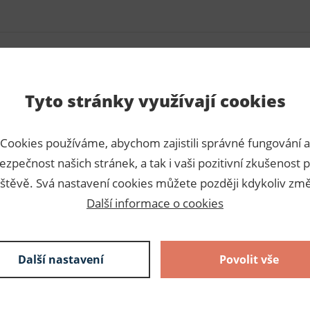
Tyto stránky využívají cookies
Para
 zatížení konců bytového
Cookies používáme, abychom zajistili správné fungování a
Číslo p
ernativní: záclonové těžítko,
ezpečnost našich stránek, a tak i vaši pozitivní zkušenost p
Dodava
štěvě. Svá nastavení cookies můžete později kdykoliv změ
Další informace o cookies
Slože
100% pol
Další nastavení
Povolit vše