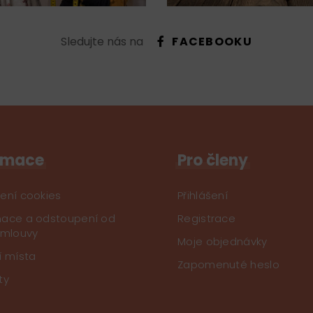
Sledujte nás na
FACEBOOKU
rmace
Pro členy
ení cookies
Přihlášení
ace a odstoupení od
Registrace
smlouvy
Moje objednávky
í místa
Zapomenuté heslo
ty