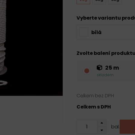
Vyberte variantu pro
bílá
Zvolte balení produkt
25 m
skladem
Celkem bez DPH
Celkem s DPH
bal.