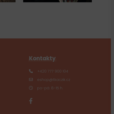
Kontakty
+420 777 900 104
eshop@tkaczik.cz
po-pá: 8-15 h.