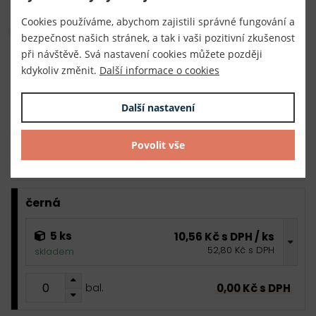
Cookies používáme, abychom zajistili správné fungování a
Hromadný nákup
bezpečnost našich stránek, a tak i vaši pozitivní zkušenost
při návštěvě. Svá nastavení cookies můžete později
kdykoliv změnit.
Další informace o cookies
bílá
5 ks
10,56 Kč s DPH / ks
Další nastavení
52,80 Kč s DPH
skladem
Povolit vše
0,00 Kč s DPH
bal.
černá
5 ks
10,56 Kč s DPH / ks
52,80 Kč s DPH
skladem
0,00 Kč s DPH
bal.