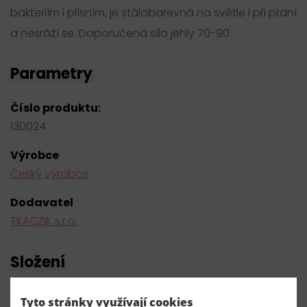
bakteriím i plísním, je stálobarevná na světle i při praní
a nesráží se. Doporučená síla jehly 70-90
Parametry
Číslo produktu:
130024
Výrobce
Český výrobce
Dodavatel
TKACZIK s.r.o.
Složení
100% polyester
Tyto stránky využívají cookies