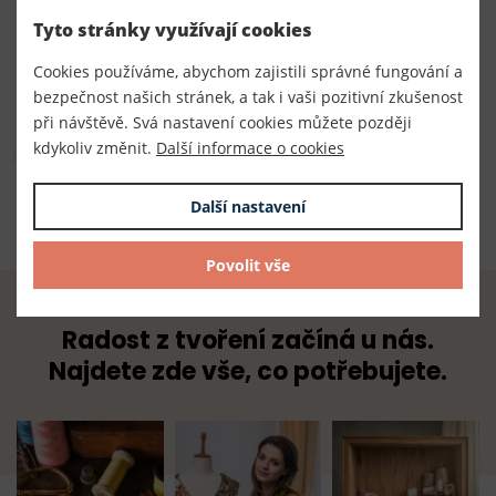
120040
Tyto stránky využívají cookies
Dodavatel
Cookies používáme, abychom zajistili správné fungování a
TKACZIK s.r.o.
bezpečnost našich stránek, a tak i vaši pozitivní zkušenost
při návštěvě. Svá nastavení cookies můžete později
Složení
kdykoliv změnit.
Další informace o cookies
65% polyester 35% bavlna
Další nastavení
Povolit vše
Radost z tvoření začíná u nás.
Najdete zde vše, co potřebujete.