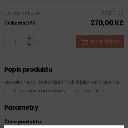
223,14 Kč
Celkem bez DPH
270,00 Kč
Celkem s DPH
DO KOŠÍKU
bal.
Popis produktu
Madeira neboli štykování vhodná jako dekorace na
polštáře, k našití na halenky, dětské věci atd.
Parametry
Číslo produktu: