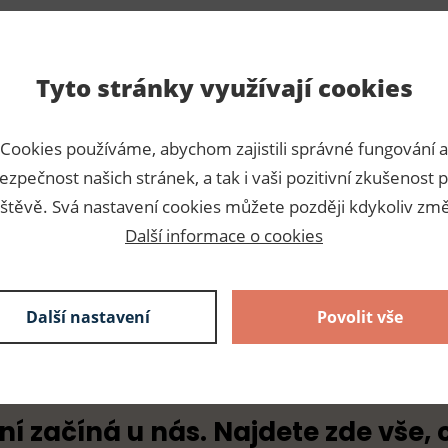
Tyto stránky využívají cookies
Para
Cookies používáme, abychom zajistili správné fungování a
ezpečnost našich stránek, a tak i vaši pozitivní zkušenost p
Číslo p
štěvě. Svá nastavení cookies můžete později kdykoliv změ
Výrobc
Další informace o cookies
Dodava
Další nastavení
Povolit vše
ní začíná u nás. Najdete zde vše, 