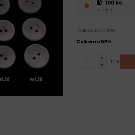
100 ks
skladem
Celkem bez DPH
Celkem s DPH
bal.