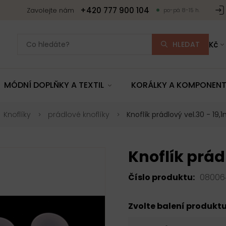
+420 777 900 104
Zavolejte nám
po-pá 8-15 h.
HLEDAT
Kč
MÓDNÍ DOPLŇKY A TEXTIL
KORÁLKY A KOMPONEN
Knoflíky
prádlové knoflíky
Knoflík prádlový vel.30 - 19
Knoflík prád
Číslo produktu:
08006
Zvolte balení produkt