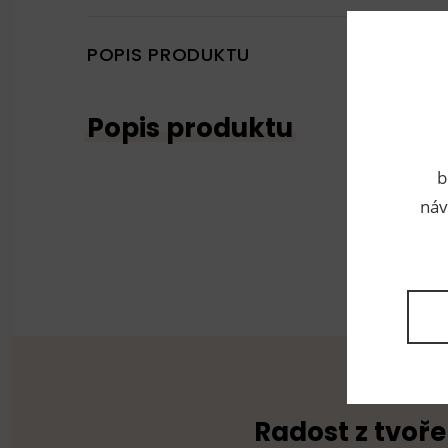
POPIS PRODUKTU
Popis produktu
b
náv
Radost z tvoře