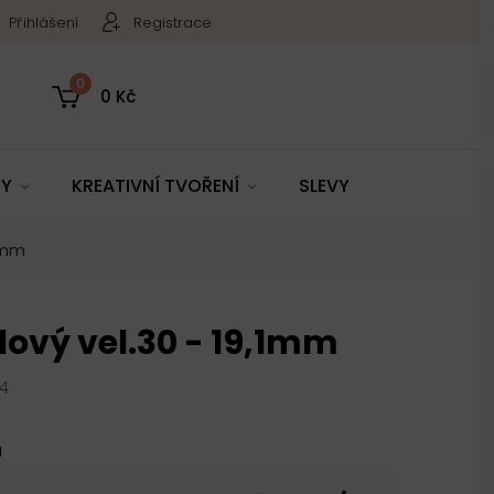
Přihlášení
Registrace
0
0 Kč
TY
KREATIVNÍ TVOŘENÍ
SLEVY
,1mm
lový vel.30 - 19,1mm
4
u