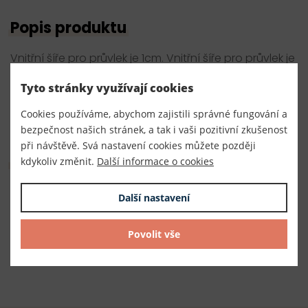
Popis produktu
Vnitřní šíře pro průvlek je 1cm. Vnitřní šíře pro průvlek je
1,5cm. Karabina kovová otočná - použití: připojení
Tyto stránky využívají cookies
popruhů na tašky, kabelky, klíčenky, psaníčka nebo
Cookies používáme, abychom zajistili správné fungování a
brašny.
bezpečnost našich stránek, a tak i vaši pozitivní zkušenost
při návštěvě. Svá nastavení cookies můžete později
Parametry
kdykoliv změnit.
Další informace o cookies
Číslo produktu:
Další nastavení
070134
Povolit vše
Dodavatel
TKACZIK s.r.o.