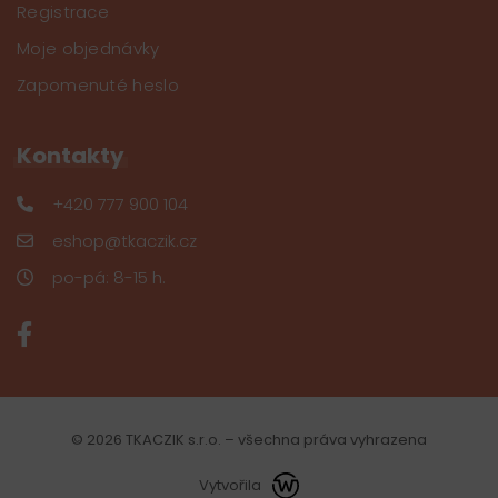
Registrace
Moje objednávky
Zapomenuté heslo
Kontakty
+420 777 900 104
eshop@tkaczik.cz
po-pá: 8-15 h.
© 2026 TKACZIK s.r.o. – všechna práva vyhrazena
Vytvořila