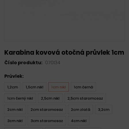
Karabina kovová otočná průvlek 1cm
Číslo produktu:
070134
Průvlek:
1,2cm
1,5cm nikl
1cm nikl
1cm černá
1cm černý nikl
2,5cm nikl
2,5cm staromosaz
2cm nikl
2cm staromosaz
2cm zlatá
3,2cm
3cm nikl
3cm staromosaz
4cm nikl