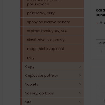
posunovače
Kara
průchodky, dirky
30mm
spony na laclové kalhoty
Čís
stiskací knoflíky KIN, MIA
šlové závěsy a přezky
20 k
magnetické zapínání
nýty
Krajky
Krejčovské potřeby
Náplety
Nášivky, aplikace
Nitě