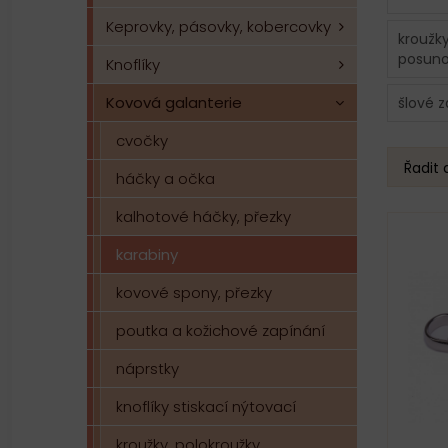
Keprovky, pásovky, kobercovky
kroužky
posun
Knoflíky
Kovová galanterie
šlové z
cvočky
Řadit 
háčky a očka
kalhotové háčky, přezky
karabiny
kovové spony, přezky
poutka a kožichové zapínání
náprstky
knoflíky stiskací nýtovací
kroužky, polokroužky,