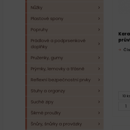
Nůžky
Plastové spony
Popruhy
Kara
průvl
Prádlové a podprsenkové
doplňky
Čís
Pruženky, gumy
Prýmky, lemovky a třásně
Reflexní bezpečnostní prvky
Stuhy a organzy
10 k
Suché zipy
Šikmé proužky
Šnůry, šnůrky a provázky