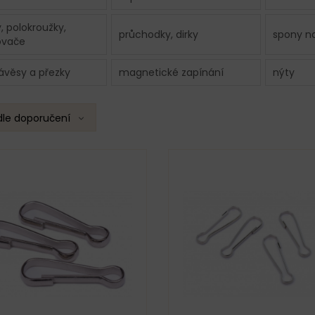
, polokroužky,
průchodky, dirky
spony na
ovače
ávěsy a přezky
magnetické zapínání
nýty
dle doporučení