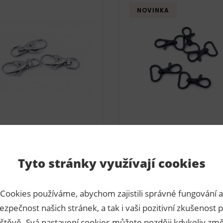
NOVINKA
bina kovová otočná
Karabina kovová otoč
Tyto stránky využívají cookies
lek 1cm
průvlek 2 cm
lo
070134
Číslo
070248
Cookies používáme, abychom zajistili správné fungování a
skladem
sk
9,60 Kč s DPH / ks
7,80 Kč s DP
ezpečnost našich stránek, a tak i vaši pozitivní zkušenost p
nikl
černá
štěvě. Svá nastavení cookies můžete později kdykoliv změ