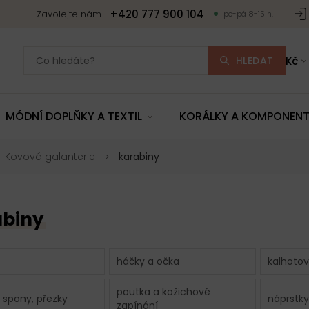
+420 777 900 104
Zavolejte nám
po-pá 8-15 h.
HLEDAT
Kč
MÓDNÍ DOPLŇKY A TEXTIL
KORÁLKY A KOMPONEN
Kovová galanterie
karabiny
abiny
háčky a očka
kalhotov
poutka a kožichové
 spony, přezky
náprstky
zapínání