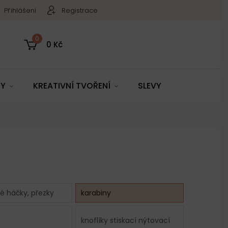
Přihlášení
Registrace
0
0 Kč
TY
KREATIVNÍ TVOŘENÍ
SLEVY
é háčky, přezky
karabiny
knoflíky stiskací nýtovací