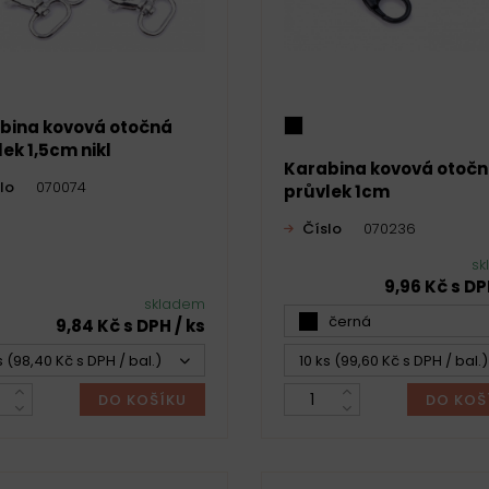
bina kovová otočná
ek 1,5cm nikl
Karabina kovová otoč
lo
070074
průvlek 1cm
Číslo
070236
sk
9,96 Kč s DP
skladem
černá
9,84 Kč s DPH / ks
s (98,40 Kč s DPH / bal.)
10 ks (99,60 Kč s DPH / bal.)
DO KOŠÍKU
DO KOŠ