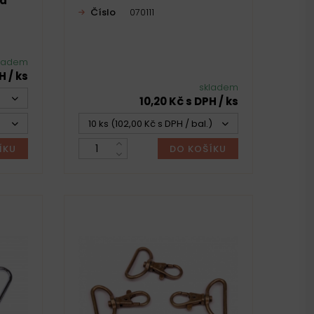
ná
Číslo
070111
ladem
H / ks
skladem
10,20 Kč s DPH / ks
10 ks (102,00 Kč s DPH / bal.)
ÍKU
DO KOŠÍKU