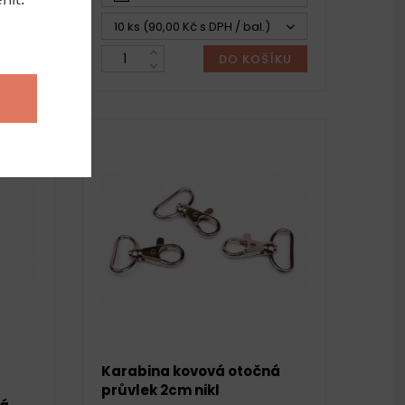
10 ks (90,00 Kč s DPH / bal.)
ÍKU
DO KOŠÍKU
Karabina kovová otočná
průvlek 2cm nikl