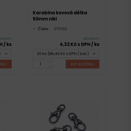
Karabina kovová délka
50mm nikl
Číslo
070139
ladem
skladem
H / ks
4,32 Kč s DPH / ks
)
20 ks (86,40 Kč s DPH / bal.)
ÍKU
DO KOŠÍKU