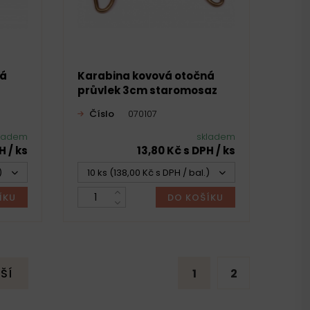
ná
Karabina kovová otočná
průvlek 3cm staromosaz
Číslo
070107
ladem
skladem
H / ks
13,80 Kč s DPH / ks
)
10 ks (138,00 Kč s DPH / bal.)
ÍKU
DO KOŠÍKU
ŠÍ
1
2