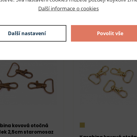
Další informace o cookies
s (96,00 Kč s DPH / bal.)
10 ks (78,00 Kč s DPH / bal.)
DO KOŠÍKU
DO KOŠ
Další nastavení
Povolit vše
bina kovová otočná
lek 2,5cm staromosaz