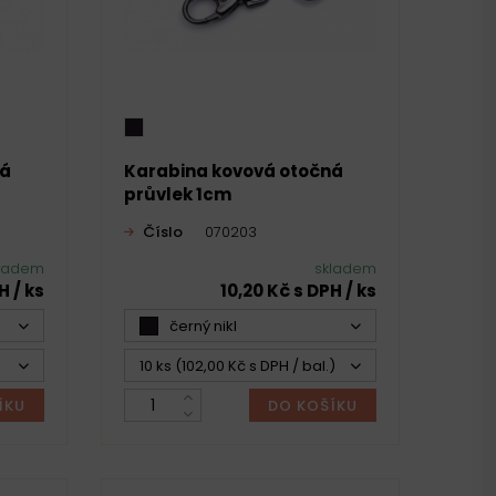
ná
Karabina kovová otočná
průvlek 1cm
Číslo
070203
ladem
skladem
H / ks
10,20 Kč s DPH / ks
černý nikl
10 ks (102,00 Kč s DPH / bal.)
ÍKU
DO KOŠÍKU