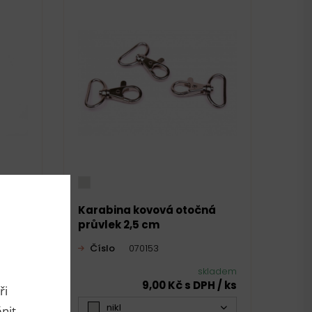
ná
Karabina kovová otočná
průvlek 2,5 cm
Číslo
070153
ladem
skladem
H / ks
9,00 Kč s DPH / ks
ři
nikl
nit.