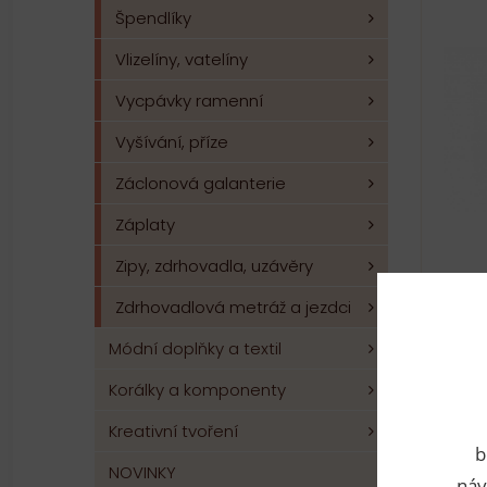
Špendlíky
Vlizelíny, vatelíny
Vycpávky ramenní
Vyšívání, příze
Záclonová galanterie
Záplaty
Zipy, zdrhovadla, uzávěry
Zdrhovadlová metráž a jezdci
Kara
Módní doplňky a textil
prův
Čís
Korálky a komponenty
Kreativní tvoření
b
NOVINKY
náv