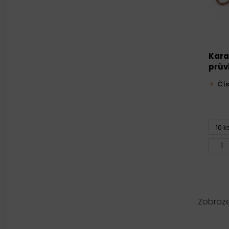
Kara
prův
Čís
10 k
Zobraz