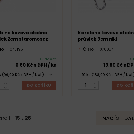
bina kovová otočná
Karabina kovová otoč
lek 2cm staromosaz
průvlek 3cm nikl
lo
070195
Číslo
070057
skladem
sk
9,60 Kč s DPH / ks
13,80 Kč s DP
s (96,00 Kč s DPH / bal.)
10 ks (138,00 Kč s DPH / bal.
DO KOŠÍKU
DO KOŠ
eno
1
-
15
z
26
NAČÍST DAL