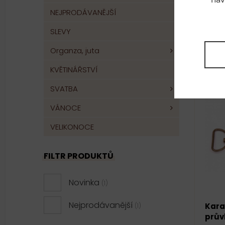
NEJPRODÁVANĚJŠÍ
10 k
SLEVY
Organza, juta
KVĚTINÁŘSTVÍ
SVATBA
VÁNOCE
VELIKONOCE
FILTR PRODUKTŮ
Novinka
(1)
Nejprodávanější
Kara
(1)
prův