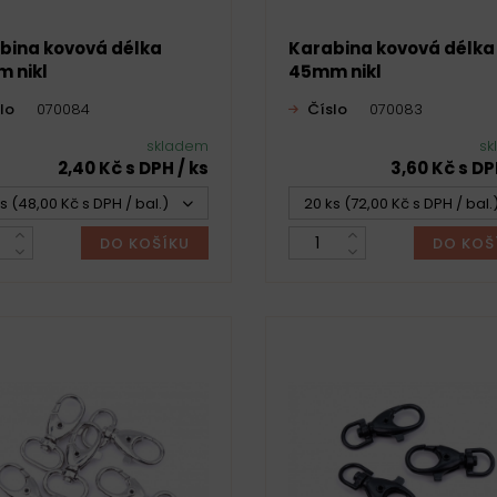
bina kovová délka
Karabina kovová délka
 nikl
45mm nikl
lo
070084
Číslo
070083
skladem
sk
2,40 Kč s DPH / ks
3,60 Kč s DP
s (48,00 Kč s DPH / bal.)
20 ks (72,00 Kč s DPH / bal.
DO KOŠÍKU
DO KOŠ