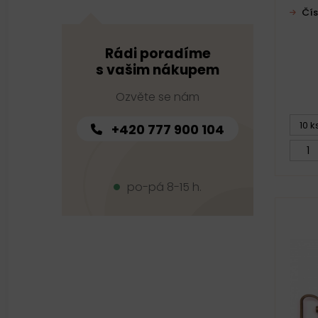
Čís
Rádi poradíme
s vašim nákupem
Ozvěte se nám
10 k
+420 777 900 104
po-pá 8-15 h.