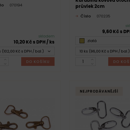
Karabina kovová otoč
lo
070194
průvlek 2cm
Číslo
070235
sk
9,60 Kč s DP
skladem
zlatá
10,20 Kč s DPH / ks
s (102,00 Kč s DPH / bal.)
10 ks (96,00 Kč s DPH / bal.)
DO KOŠÍKU
DO KOŠ
NEJPRODÁVANĚJŠÍ