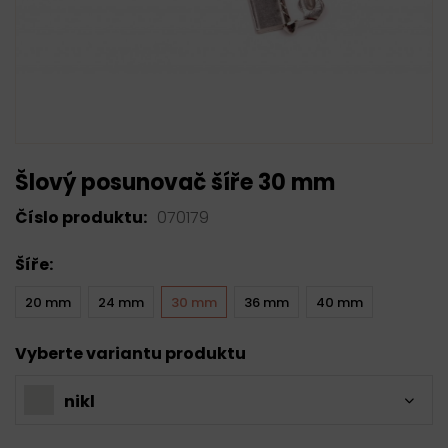
Šlový posunovač šíře 30 mm
Číslo produktu:
070179
Šíře:
20 mm
24 mm
30 mm
36 mm
40 mm
Vyberte variantu produktu
nikl