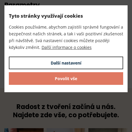
Parametry
Tyto stránky využívají cookies
Číslo produktu:
Cookies používáme, abychom zajistili správné fungování a
070178
bezpečnost našich stránek, a tak i vaši pozitivní zkušenost
Výrobce
při návštěvě. Svá nastavení cookies můžete později
kdykoliv změnit.
Další informace o cookies
Český výrobce
Dodavatel
Další nastavení
TKACZIK s.r.o.
Povolit vše
Radost z tvoření začíná u nás.
Najdete zde vše, co potřebujete.