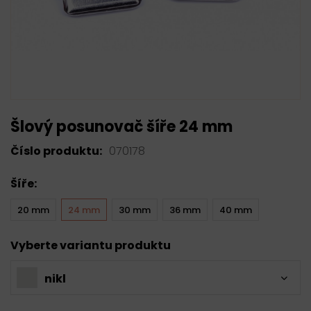
Šlový posunovač šíře 24 mm
Číslo produktu:
070178
Šíře:
20 mm
24 mm
30 mm
36 mm
40 mm
Vyberte variantu produktu
nikl