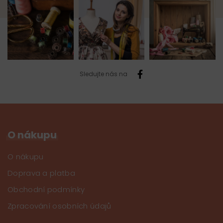
Sledujte nás na
O nákupu
O nákupu
Doprava a platba
Obchodní podmínky
Zpracování osobních údajů