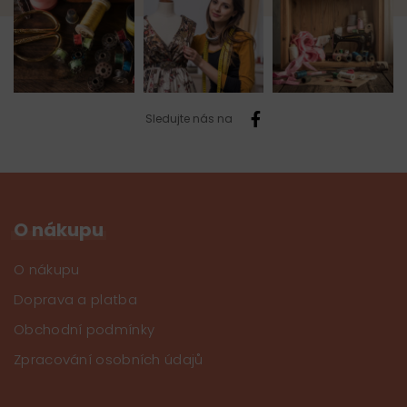
Sledujte nás na
O nákupu
O nákupu
Doprava a platba
Obchodní podmínky
Zpracování osobních údajů