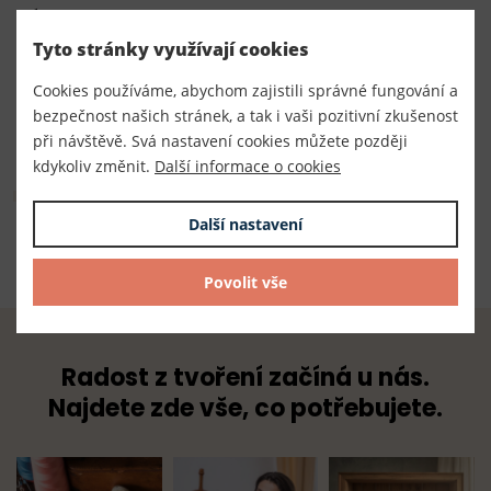
Výrobce
EU
Tyto stránky využívají cookies
Dodavatel
Cookies používáme, abychom zajistili správné fungování a
bezpečnost našich stránek, a tak i vaši pozitivní zkušenost
TKACZIK s.r.o.
při návštěvě. Svá nastavení cookies můžete později
kdykoliv změnit.
Další informace o cookies
Složení
Další nastavení
100% polyester
Povolit vše
Radost z tvoření začíná u nás.
Najdete zde vše, co potřebujete.