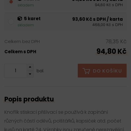
94,80 Kč s DPH
skladem
5 karet
93,60 Kč s DPH / karta
468,00 Kč s DPH
skladem
78,35 Kč
Celkem bez DPH
94,80 Kč
Celkem s DPH
DO KOŠÍKU
bal.
Popis produktu
Knoflík stiskací přišívací se používá k zapínání
různých částí oděvů, polštářků, kapsiček atd. počet
kusů na kartě 24. Výrobky jsou zaručeně nerezavějící.