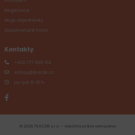
Přihlášení
Registrace
Moje objednávky
Zapomenuté heslo
Kontakty
+420 777 900 104
eshop@tkaczik.cz
po-pá: 8-15 h.
© 2026 TKACZIK s.r.o. – všechna práva vyhrazena