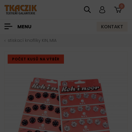
0
KONTAKT
MENU
stiskací knoflíky KIN, MIA
POČET KUSŮ NA VÝBĚR