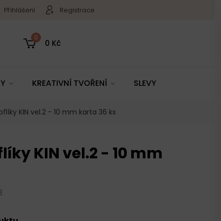
Přihlášení
Registrace
0
0 Kč
TY
KREATIVNÍ TVOŘENÍ
SLEVY
oflíky KIN vel.2 - 10 mm karta 36 ks
flíky KIN vel.2 - 10 mm
3
duktu