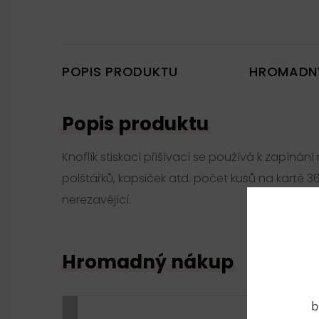
POPIS PRODUKTU
HROMADN
Popis produktu
Knoflík stiskací přišívací se používá k zapínán
polštářků, kapsiček atd. počet kusů na kartě 3
nerezavějící.
Hromadný nákup
b