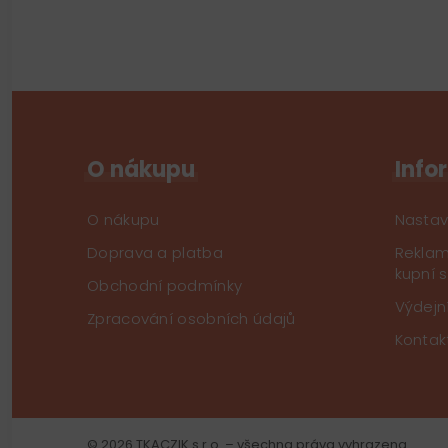
O nákupu
Info
O nákupu
Nastav
Doprava a platba
Reklam
kupní 
Obchodní podmínky
Výdejn
Zpracování osobních údajů
Kontak
© 2026 TKACZIK s.r.o. – všechna práva vyhrazena