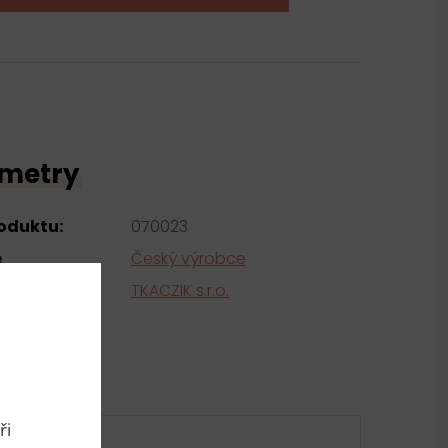
metry
roduktu:
070023
e
Český výrobce
tel
TKACZIK s.r.o.
ři