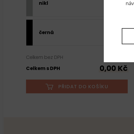
nikl
náv
černá
0,00 Kč
Celkem bez DPH
0,00 Kč
Celkem s DPH
PŘIDAT DO KOŠÍKU