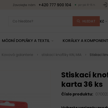
+420 777 900 104
Zavolejte nám
po-pá 8-15 h.
HLEDAT
Kč
MÓDNÍ DOPLŇKY A TEXTIL
KORÁLKY A KOMPONEN
Kovová galanterie
stiskací knoflíky KIN, MIA
Stiskací kn
Stiskací kno
karta 36 ks
Číslo produktu:
07002
Vyberte variantu pro