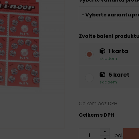
- Vyberte variantu pr
Zvolte balení produkt
1 karta
skladem
5 karet
skladem
Celkem bez DPH
Celkem s DPH
bal.