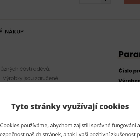
Ý NÁKUP
Para
í různých částí oděvů,
Číslo p
6. Výrobky jsou zaručeně
Výrobc
Dodava
Tyto stránky využívají cookies
Cookies používáme, abychom zajistili správné fungování a
ezpečnost našich stránek, a tak i vaši pozitivní zkušenost p