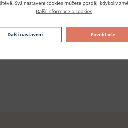
54,00 Kč s DPH / karta
štěvě. Svá nastavení cookies můžete později kdykoliv změ
1 karta
54,00 Kč s DPH
Další informace o cookies
skladem
54,00 Kč s DPH / karta
1 karta
Další nastavení
Povolit vše
54,00 Kč s DPH
skladem