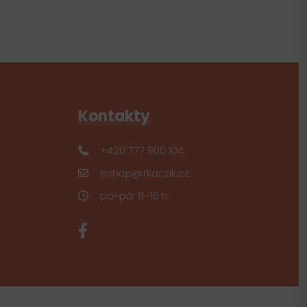
Kontakty
+420 777 900 104
eshop@tkaczik.cz
po-pá: 8-15 h.