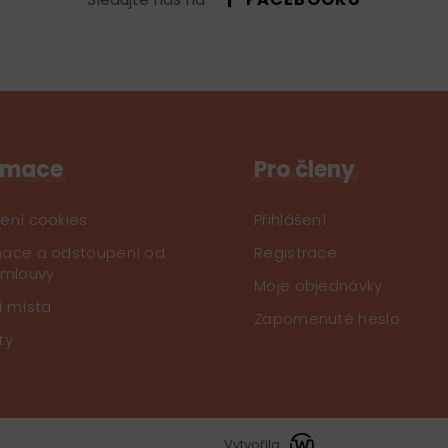
rmace
Pro členy
ení cookies
Přihlášení
ace a odstoupení od
Registrace
smlouvy
Moje objednávky
í místa
Zapomenuté heslo
ty
Vytvořila