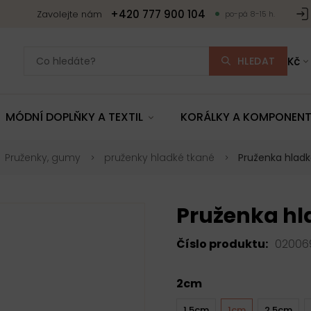
+420 777 900 104
Zavolejte nám
po-pá 8-15 h.
HLEDAT
Kč
MÓDNÍ DOPLŇKY A TEXTIL
KORÁLKY A KOMPONEN
Pruženky, gumy
pruženky hladké tkané
Pruženka hladk
Pruženka hl
Číslo produktu:
02006
2cm
1,5cm
1cm
2,5cm