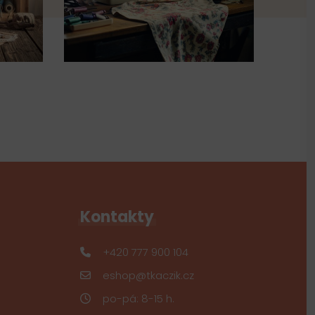
Kontakty
+420 777 900 104
eshop@tkaczik.cz
po-pá: 8-15 h.