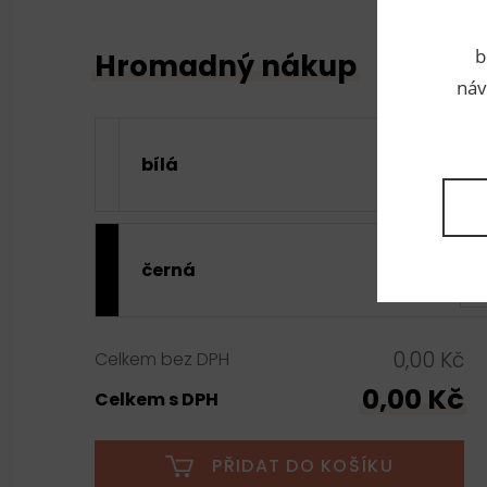
b
Hromadný nákup
náv
bílá
černá
0,00 Kč
Celkem bez DPH
0,00 Kč
Celkem s DPH
PŘIDAT DO KOŠÍKU