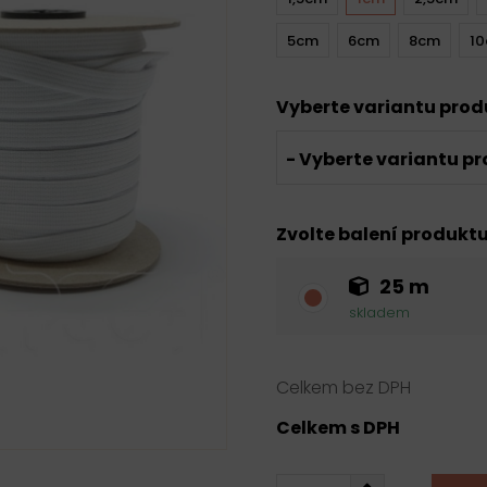
5cm
6cm
8cm
1
Vyberte variantu pro
- Vyberte variantu pr
Zvolte balení produkt
25 m
skladem
Celkem bez DPH
Celkem s DPH