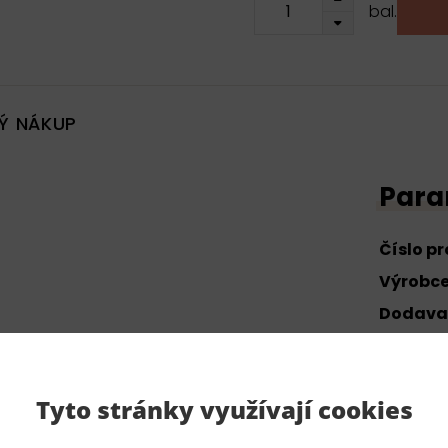
bal.
Ý NÁKUP
Para
Číslo p
Výrobc
Dodava
Slože
Tyto stránky využívají cookies
80% poly