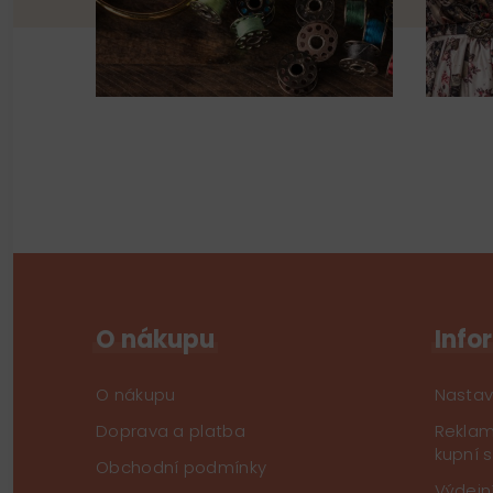
O nákupu
Info
O nákupu
Nastav
Doprava a platba
Reklam
kupní 
Obchodní podmínky
Výdejn