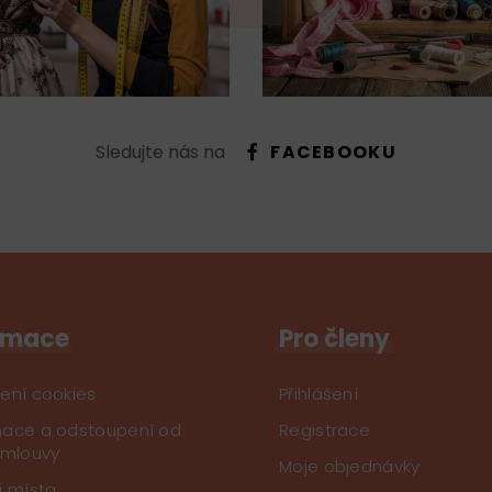
Sledujte nás na
FACEBOOKU
rmace
Pro členy
ení cookies
Přihlášení
ace a odstoupení od
Registrace
smlouvy
Moje objednávky
í místa