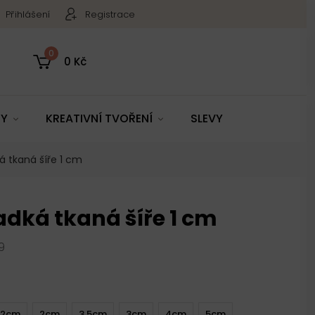
Přihlášení
Registrace
0
0 Kč
TY
KREATIVNÍ TVOŘENÍ
SLEVY
á tkaná šíře 1 cm
adká tkaná šíře 1 cm
9
2cm
2cm
3,5cm
3cm
4cm
5cm