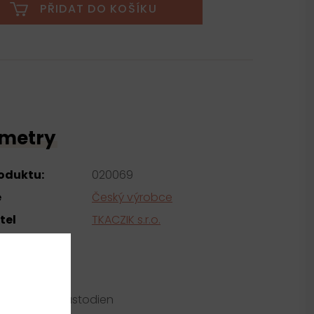
PŘIDAT DO KOŠÍKU
metry
roduktu:
020069
e
Český výrobce
tel
TKACZIK s.r.o.
ní
ester 20% elastodien