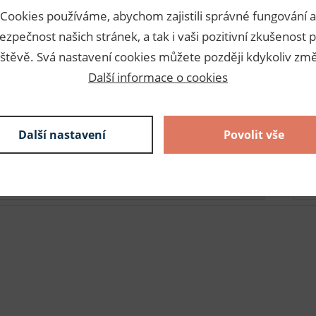
Cookies používáme, abychom zajistili správné fungování a
ezpečnost našich stránek, a tak i vaši pozitivní zkušenost p
štěvě. Svá nastavení cookies můžete později kdykoliv změ
Další informace o cookies
8,64 Kč s DPH / m
25 m
216,00 Kč s DPH
skladem
Další nastavení
Povolit vše
8,64 Kč s DPH / m
25 m
216,00 Kč s DPH
skladem