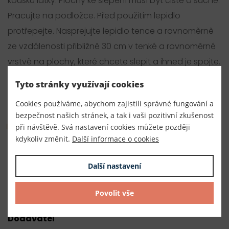
kousku látky. Plochy ke slepení musí být čisté a suché.
Pracujte na podložce. Před použitím lepidlo
protřepejte. Nasprejujte lepidlo tence a rovnoměrně
ze vzdálenosti přibližně 30 cm v tenké a rovnoměrné
vrstvě na plochy, které chcete slepit a ihned je spojte.
Zbytky lepidla lze odstranit vodou a mýdlem. Lepidlo
Tyto stránky využívají cookies
neobsahuje rozpouštědla a nezapáchá.
Cookies používáme, abychom zajistili správné fungování a
bezpečnost našich stránek, a tak i vaši pozitivní zkušenost
Parametry
při návštěvě. Svá nastavení cookies můžete později
kdykoliv změnit.
Další informace o cookies
Číslo produktu:
050149
Další nastavení
Výrobce
Povolit vše
Made in Germany
Dodavatel