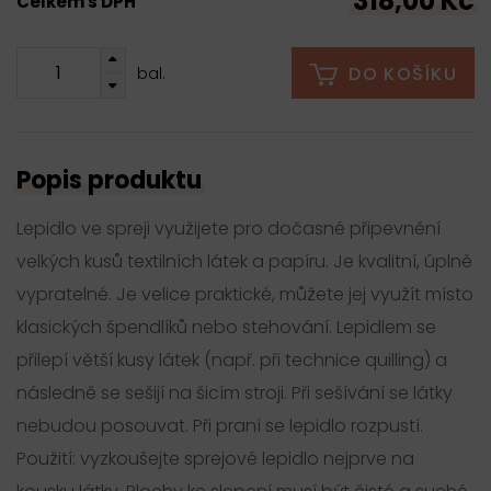
318,00 Kč
Celkem s DPH
DO KOŠÍKU
bal.
Popis produktu
Lepidlo ve spreji využijete pro dočasné připevnění
velkých kusů textilních látek a papíru. Je kvalitní, úplně
vypratelné. Je velice praktické, můžete jej využít místo
klasických špendlíků nebo stehování. Lepidlem se
přilepí větší kusy látek (např. při technice quilling) a
následně se sešijí na šicím stroji. Při sešívání se látky
nebudou posouvat. Při praní se lepidlo rozpustí.
Použití: vyzkoušejte sprejové lepidlo nejprve na