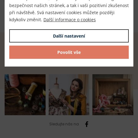
bezpečnost našich stránek, a tak i vaši pozitivní zkušenost
100% polyester
při návštěvě. Svá nastavení cookies můžete později
kdykoliv změnit.
Další informace o cookies
Další nastavení
Radost z tvoření začíná u nás.
Povolit vše
Najdete zde vše, co potřebujete.
Sledujte nás na