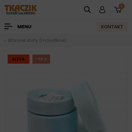
0
KONTAKT
MENU
šifónové stuhy (monofilové)
SLEVA
-70