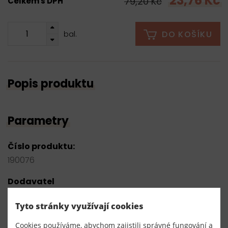
23,76 Kč
79,20 Kč
Celkem s DPH
DO KOŠÍKU
bal.
Popis produktu
Parametry
Číslo produktu:
190076
Dodavatel
TKACZIK s.r.o.
Tyto stránky využívají cookies
Složení
Cookies používáme, abychom zajistili správné fungování a