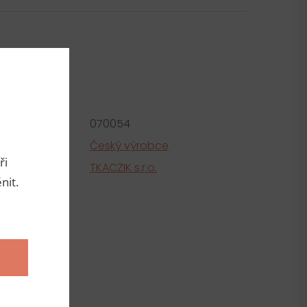
metry
roduktu:
070054
e
Český výrobce
ři
tel
TKACZIK s.r.o.
nit.
ní