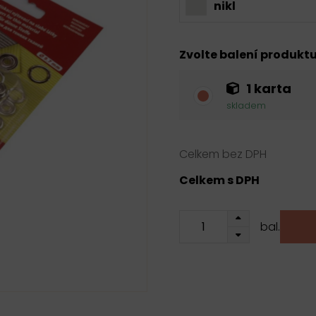
nikl
Zvolte balení produkt
1 karta
skladem
Celkem bez DPH
Celkem s DPH
bal.