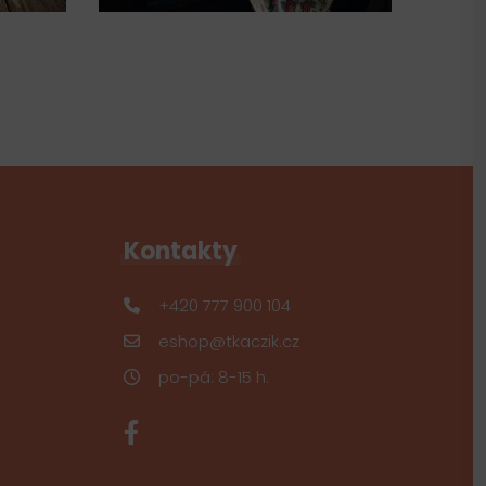
Kontakty
+420 777 900 104
eshop@tkaczik.cz
po-pá: 8-15 h.