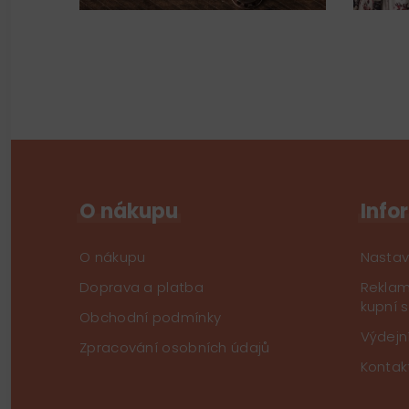
O nákupu
Info
O nákupu
Nastav
Doprava a platba
Reklam
kupní 
Obchodní podmínky
Výdejn
Zpracování osobních údajů
Kontak