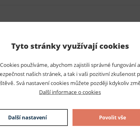
Para
Tyto stránky využívají cookies
ti 10mm. Knoflíky se používají
Číslo p
rovádí mini lisem, který je
Cookies používáme, abychom zajistili správné fungování a
Výrobc
nerezavějící.
ezpečnost našich stránek, a tak i vaši pozitivní zkušenost p
Dodava
štěvě. Svá nastavení cookies můžete později kdykoliv změ
Další informace o cookies
Slože
100% kov
Další nastavení
Povolit vše