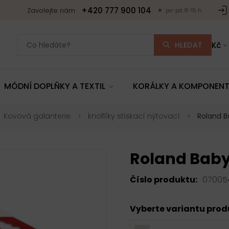
+420 777 900 104
Zavolejte nám
po-pá 8-15 h.
HLEDAT
Kč
MÓDNÍ DOPLŇKY A TEXTIL
KORÁLKY A KOMPONEN
Kovová galanterie
knoflíky stiskací nýtovací
Roland B
Roland Baby
Číslo produktu:
07005
Vyberte variantu pro