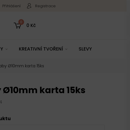
Přihlášení
Registrace
0
0 Kč
TY
KREATIVNÍ TVOŘENÍ
SLEVY
aby Ø10mm karta 15ks
 Ø10mm karta 15ks
4
duktu