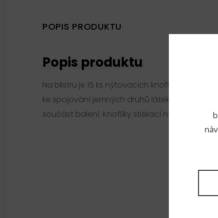
POPIS PRODUKTU
Popis produktu
Na blistru je 15 ks nýtovacích knoflíků o velikos
ke spojování jemných druhů látek. Nýtování se p
součást balení. Knoflíky stiskací nýtovací jsou 
b
náv