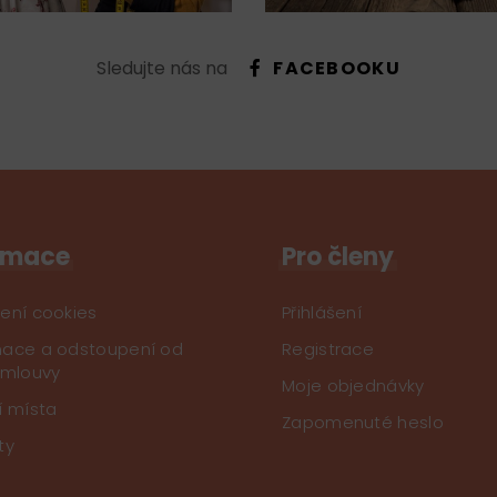
Sledujte nás na
FACEBOOKU
rmace
Pro členy
ení cookies
Přihlášení
ace a odstoupení od
Registrace
smlouvy
Moje objednávky
í místa
Zapomenuté heslo
ty