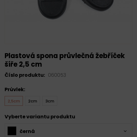
Plastová spona průvlečná žebříček
šíře 2,5 cm
Číslo produktu:
060053
Průvlek:
2,5cm
2cm
3cm
Vyberte variantu produktu
černá