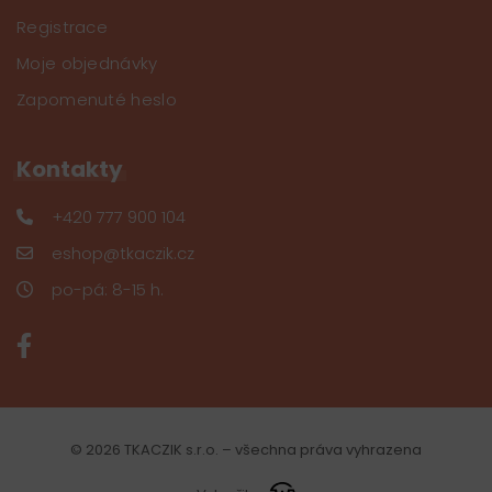
Registrace
Moje objednávky
Zapomenuté heslo
Kontakty
+420 777 900 104
eshop@tkaczik.cz
po-pá: 8-15 h.
© 2026 TKACZIK s.r.o. – všechna práva vyhrazena