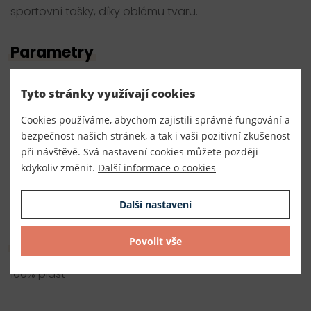
sportovní tašky, díky oblému tvaru.
Parametry
Číslo produktu:
Tyto stránky využívají cookies
060053
Cookies používáme, abychom zajistili správné fungování a
Výrobce
bezpečnost našich stránek, a tak i vaši pozitivní zkušenost
při návštěvě. Svá nastavení cookies můžete později
EU
kdykoliv změnit.
Další informace o cookies
Dodavatel
TKACZIK s.r.o.
Další nastavení
Složení
Povolit vše
100% plast