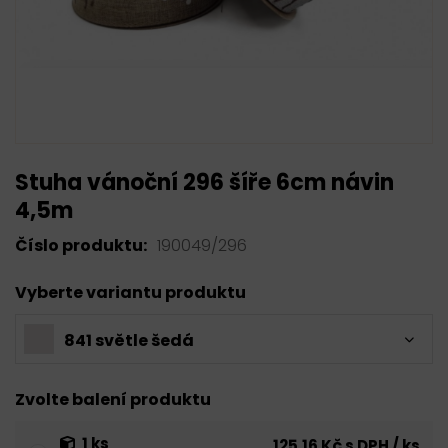
Stuha vánoční 296 šíře 6cm návin
4,5m
Číslo produktu:
190049/296
Vyberte variantu produktu
841 světle šedá
Zvolte balení produktu
1 ks
125,16 Kč s DPH / ks