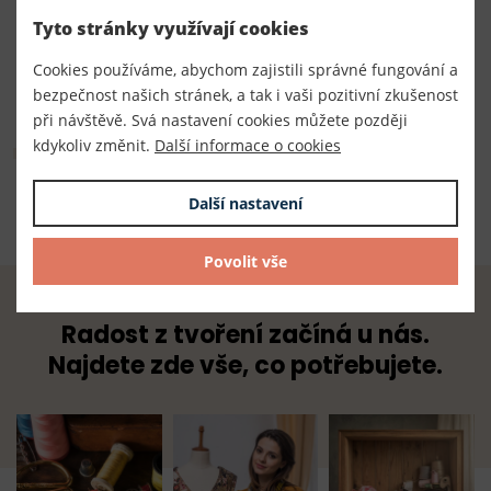
190049/296
Tyto stránky využívají cookies
Dodavatel
Cookies používáme, abychom zajistili správné fungování a
TKACZIK s.r.o.
bezpečnost našich stránek, a tak i vaši pozitivní zkušenost
při návštěvě. Svá nastavení cookies můžete později
Složení
kdykoliv změnit.
Další informace o cookies
100% polyester
Další nastavení
Povolit vše
Radost z tvoření začíná u nás.
Najdete zde vše, co potřebujete.