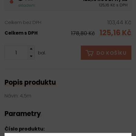
125,16 Kč s DPH
skladem
103,44 Kč
Celkem bez DPH
125,16 Kč
178,80 Kč
Celkem s DPH
DO KOŠÍKU
bal.
Popis produktu
Návin: 4,5m
Parametry
Číslo produktu: