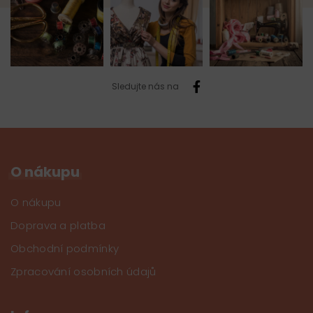
Sledujte nás na
O nákupu
O nákupu
Doprava a platba
Obchodní podmínky
Zpracování osobních údajů