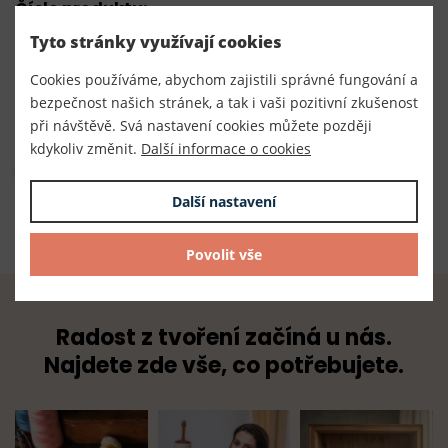
Číslo produktu:
060044
Tyto stránky využívají cookies
Dodavatel
Cookies používáme, abychom zajistili správné fungování a
TKACZIK s.r.o.
bezpečnost našich stránek, a tak i vaši pozitivní zkušenost
při návštěvě. Svá nastavení cookies můžete později
kdykoliv změnit.
Další informace o cookies
Složení
Další nastavení
100% plast
Povolit vše
Radost z tvoření začíná u nás.
Najdete zde vše, co potřebujete.