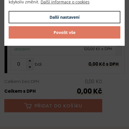
kdykoliv změnit.
Další informace o cookies
0,00 Kč s DPH
bal.
Další nastavení
černá
Povolit vše
20 ks
6,00 Kč s DPH / ks
120,00 Kč s DPH
skladem
0,00 Kč s DPH
bal.
0,00 Kč
Celkem bez DPH
0,00 Kč
Celkem s DPH
PŘIDAT DO KOŠÍKU