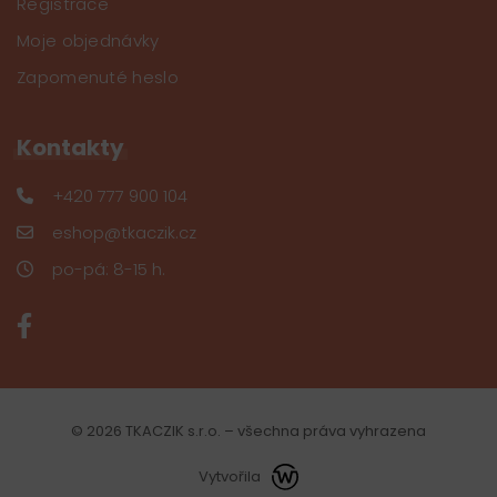
Registrace
Moje objednávky
Zapomenuté heslo
Kontakty
+420 777 900 104
eshop@tkaczik.cz
po-pá: 8-15 h.
© 2026 TKACZIK s.r.o. – všechna práva vyhrazena
Vytvořila