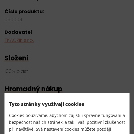
Číslo produktu:
060003
Dodavatel
TKACZIK s.r.o.
Složení
100% plast
Hromadný nákup
Tyto stránky využívají cookies
bílá
Cookies používáme, abychom zajistili správné fungování a
bezpečnost našich stránek, a tak i vaši pozitivní zkušenost
20 ks
6,00 Kč s DPH / ks
při návštěvě. Svá nastavení cookies můžete později
120,00 Kč s DPH
skladem