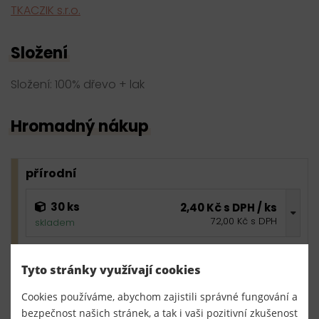
TKACZIK s.r.o.
Složení
Složení: 100% dřevo + lak
Hromadný nákup
přírodní
30 ks
2,40 Kč s DPH / ks
72,00 Kč s DPH
skladem
0,00 Kč s DPH
bal.
Tyto stránky využívají cookies
Cookies používáme, abychom zajistili správné fungování a
světle hnědá
bezpečnost našich stránek, a tak i vaši pozitivní zkušenost