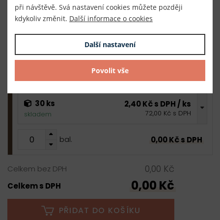
při návštěvě. Svá nastavení cookies můžete později
30 ks
2,40 Kč s DPH / ks
kdykoliv změnit.
Další informace o cookies
72,00 Kč s DPH
skladem
Další nastavení
0,00 Kč s DPH
bal.
Povolit vše
tmavě hnědá
30 ks
2,40 Kč s DPH / ks
72,00 Kč s DPH
skladem
0,00 Kč s DPH
bal.
0,00 Kč
Celkem bez DPH
0,00 Kč
Celkem s DPH
PŘIDAT DO KOŠÍKU