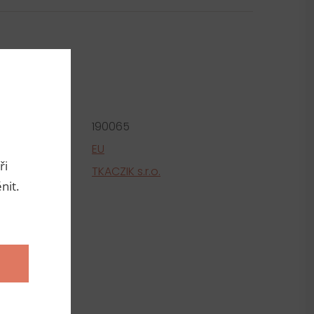
metry
roduktu:
190065
e
EU
ři
tel
TKACZIK s.r.o.
nit.
ní
a