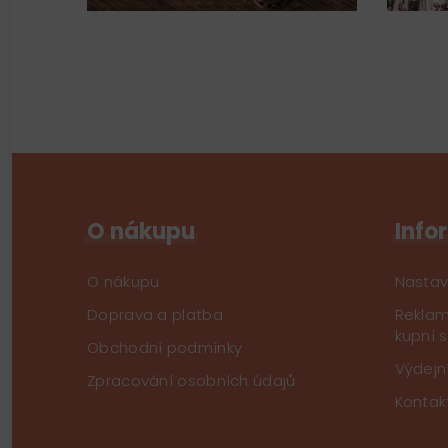
O nákupu
Info
O nákupu
Nastav
Doprava a platba
Reklam
kupní 
Obchodní podmínky
Výdejn
Zpracování osobních údajů
Kontak