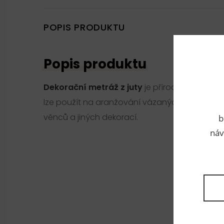
POPIS PRODUKTU
Popis produktu
Dekorační metráž z juty
je přírodní a má širo
lze použít na aranžování vázaných a sušenýc
věnců a jiných dekorací.
b
náv