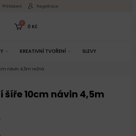
Přihlášení
Registrace
0
0 Kč
TY
KREATIVNÍ TVOŘENÍ
SLEVY
10cm návin 4,5m režná
í šíře 10cm návin 4,5m
5
u