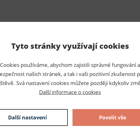
Para
Tyto stránky využívají cookies
ké využití. Jutovou metráž
Číslo p
h květin nebo jako ozdobu
Cookies používáme, abychom zajistili správné fungování a
Výrobc
ezpečnost našich stránek, a tak i vaši pozitivní zkušenost p
Dodava
štěvě. Svá nastavení cookies můžete později kdykoliv změ
Další informace o cookies
Slože
100% jut
Další nastavení
Povolit vše