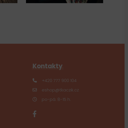
Kontakty
+420 777 900 104
eshop@tkaczik.cz
po-pá: 8-15 h.