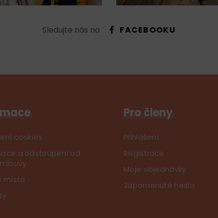
Sledujte nás na
FACEBOOKU
rmace
Pro členy
ení cookies
Přihlášení
ace a odstoupení od
Registrace
smlouvy
Moje objednávky
í místa
Zapomenuté heslo
ty