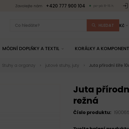
+420 777 900 104
Zavolejte nám
po-pá 8-15 h.
HLEDAT
Kč
MÓDNÍ DOPLŇKY A TEXTIL
KORÁLKY A KOMPONEN
Stuhy a organzy
jutové stuhy, juty
Juta přírodní šíře 
Juta přírodn
režná
Číslo produktu:
19006
Zvolte balení produkt