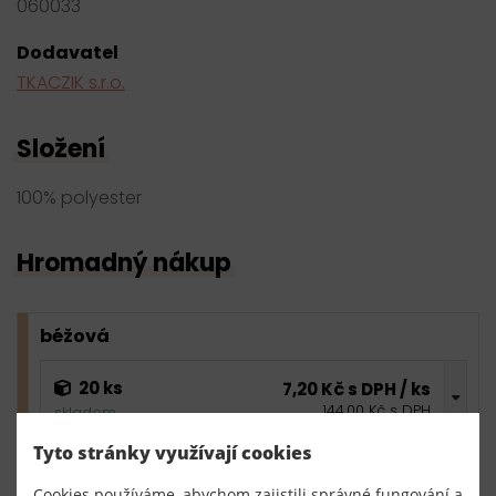
060033
Dodavatel
TKACZIK s.r.o.
Složení
100% polyester
Hromadný nákup
béžová
20 ks
7,20 Kč s DPH / ks
144,00 Kč s DPH
skladem
Tyto stránky využívají cookies
0,00 Kč s DPH
bal.
Cookies používáme, abychom zajistili správné fungování a