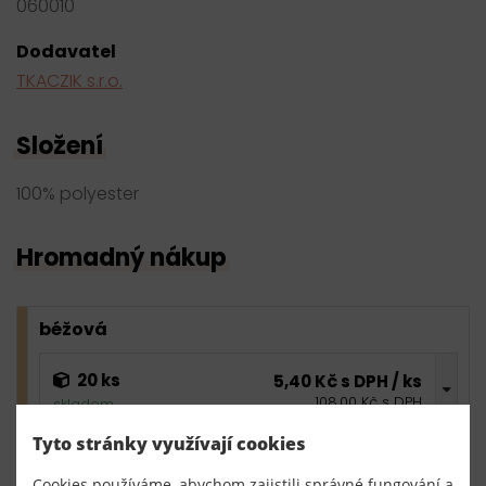
060010
Dodavatel
TKACZIK s.r.o.
Složení
100% polyester
Hromadný nákup
béžová
20 ks
5,40 Kč s DPH / ks
108,00 Kč s DPH
skladem
Tyto stránky využívají cookies
0,00 Kč s DPH
bal.
Cookies používáme, abychom zajistili správné fungování a