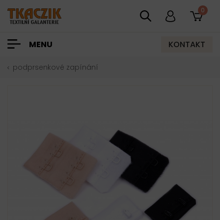
0
KONTAKT
MENU
podprsenkové zapínání