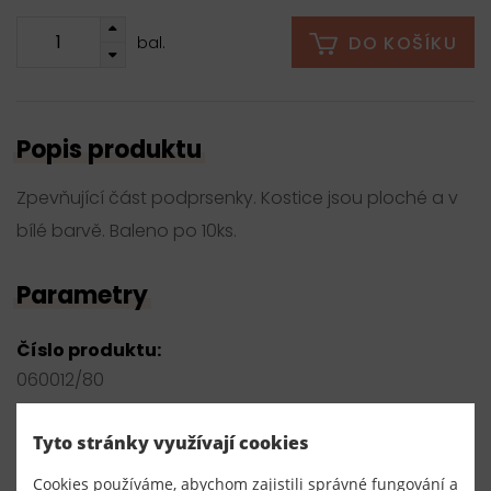
DO KOŠÍKU
bal.
Popis produktu
Zpevňující část podprsenky. Kostice jsou ploché a v
bílé barvě. Baleno po 10ks.
Parametry
Číslo produktu:
060012/80
Výrobce
Tyto stránky využívají cookies
EU
Cookies používáme, abychom zajistili správné fungování a