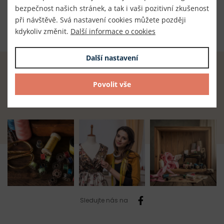
Dodavatel
bezpečnost našich stránek, a tak i vaši pozitivní zkušenost
TKACZIK s.r.o.
při návštěvě. Svá nastavení cookies můžete později
kdykoliv změnit.
Další informace o cookies
Další nastavení
Radost z tvoření začíná u nás.
Povolit vše
Najdete zde vše, co potřebujete.
Sledujte nás na