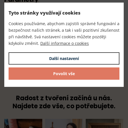
Tyto stránky využívají cookies
Číslo produktu:
050066
Cookies používáme, abychom zajistili správné fungování a
bezpečnost našich stránek, a tak i vaši pozitivní zkušenost
Výrobce
při návštěvě. Svá nastavení cookies můžete později
Český výrobce
kdykoliv změnit.
Další informace o cookies
Dodavatel
Další nastavení
TKACZIK s.r.o.
Povolit vše
Radost z tvoření začíná u nás.
Najdete zde vše, co potřebujete.