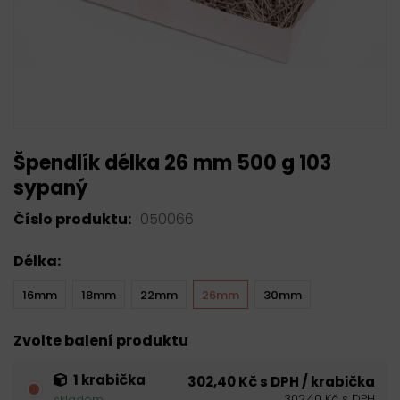
Špendlík délka 26 mm 500 g 103
sypaný
Číslo produktu:
050066
Délka:
16mm
18mm
22mm
26mm
30mm
Zvolte balení produktu
1 krabička
302,40 Kč s DPH / krabička
302,40 Kč s DPH
skladem