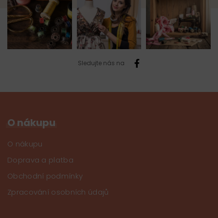
Sledujte nás na
O nákupu
O nákupu
Doprava a platba
Obchodní podmínky
Zpracování osobních údajů