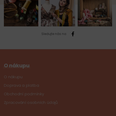
Sledujte nás na
O nákupu
O nákupu
Doprava a platba
Obchodní podmínky
Zpracování osobních údajů