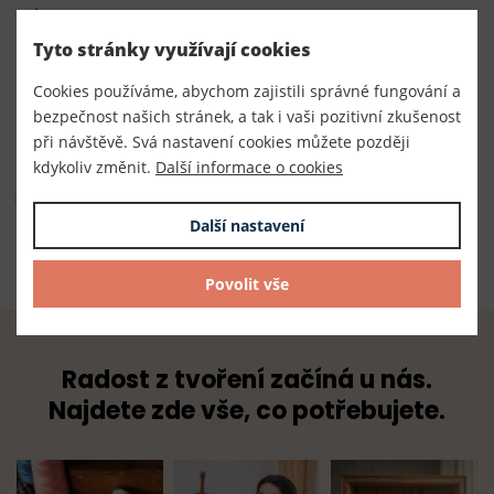
Výrobce
Český výrobce
Tyto stránky využívají cookies
Dodavatel
Cookies používáme, abychom zajistili správné fungování a
bezpečnost našich stránek, a tak i vaši pozitivní zkušenost
TKACZIK s.r.o.
při návštěvě. Svá nastavení cookies můžete později
kdykoliv změnit.
Další informace o cookies
Složení
Další nastavení
100% polyester
Povolit vše
Radost z tvoření začíná u nás.
Najdete zde vše, co potřebujete.