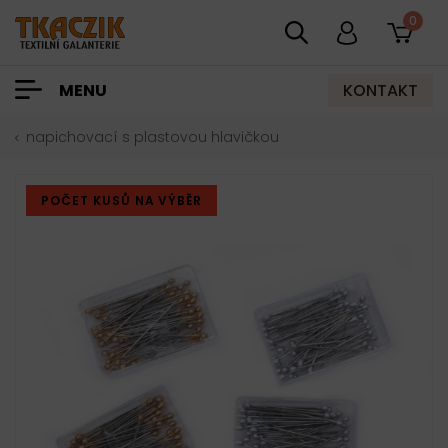
0
KONTAKT
MENU
napichovací s plastovou hlavičkou
POČET KUSŮ NA VÝBĚR