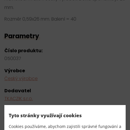
mm.
Rozměr 0,59x26 mm. Balení = 40
Parametry
Číslo produktu:
050037
Výrobce
Český výrobce
Dodavatel
TKACZIK s.r.o.
Hromadný nákup
Tyto stránky využívají cookies
Cookies používáme, abychom zajistili správné fungování a