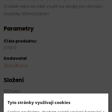
a tašek nebo lze také využít na obojky pro domácí
mazlíčky 50mm/3,5mm
Parametry
Číslo produktu:
070172
Dodavatel
TKACZIK s.r.o.
Složení
100% kov
Tyto stránky využívají cookies
Hromadný nákup
Cookies používáme, abychom zajistili správné fungování a