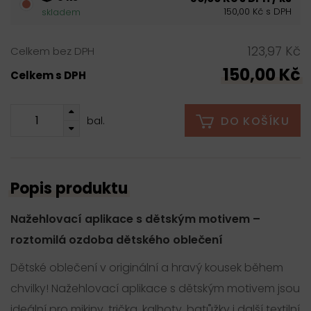
150,00 Kč s DPH
skladem
123,97 Kč
Celkem bez DPH
150,00 Kč
Celkem s DPH
DO KOŠÍKU
bal.
Popis produktu
Nažehlovací aplikace s dětským motivem –
roztomilá ozdoba dětského oblečení
Dětské oblečení v originální a hravý kousek během
chvilky! Nažehlovací aplikace s dětským motivem jsou
ideální pro mikiny, trička, kalhoty, batůžky i další textilní