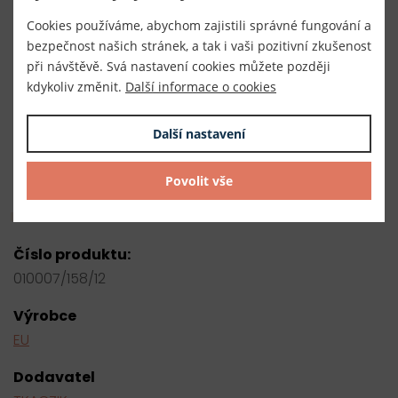
Umístěte aplikaci na čistý a suchý textil.
Cookies používáme, abychom zajistili správné fungování a
Překryjte pečicím papírem.
bezpečnost našich stránek, a tak i vaši pozitivní zkušenost
při návštěvě. Svá nastavení cookies můžete později
Žehlete bez páry 10–20 sekund silným tlakem.
kdykoliv změnit.
Další informace o cookies
Nechte vychladnout a zkontrolujte přichycení.
Dodejte dětskému oblečení radostný vzhled a
Další nastavení
vytvořte kousek, který bude dítě s hrdostí nosit!
Povolit vše
Parametry
Číslo produktu:
010007/158/12
Výrobce
EU
Dodavatel