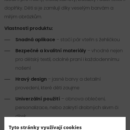
doplňky. Děti si je zamilují díky veselým barvám a
milým obrázkům.
Vlastnosti produktu:
Snadná aplikace
– stačí pár vteřin s žehličkou
Bezpečné a kvalitní materiály
– vhodné nejen
pro dětský textil, odolné praní i každodennímu
nošení
Hravý design
– jasné barvy a detailní
provedení, které děti zaujme
Univerzální použití
– obnova oblečení,
personalizace, nebo zakrytí drobných skvrn či
dírek
Návod k použití:
Tyto stránky využívají cookies