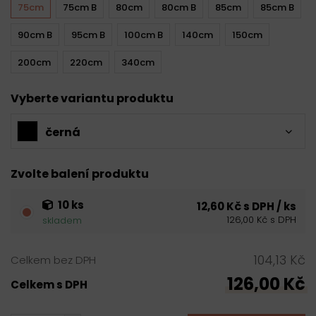
75cm
75cm B
80cm
80cm B
85cm
85cm B
90cm B
95cm B
100cm B
140cm
150cm
200cm
220cm
340cm
Vyberte variantu produktu
černá
Zvolte balení produktu
10 ks
12,60 Kč s DPH / ks
126,00 Kč s DPH
skladem
104,13 Kč
Celkem bez DPH
126,00 Kč
Celkem s DPH