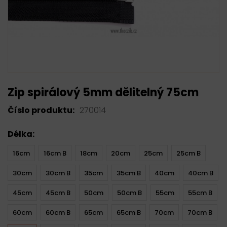
Zip spirálový 5mm dělitelný 75cm
Číslo produktu:
270014
Délka:
16cm
16cm B
18cm
20cm
25cm
25cm B
30cm
30cm B
35cm
35cm B
40cm
40cm B
45cm
45cm B
50cm
50cm B
55cm
55cm B
60cm
60cm B
65cm
65cm B
70cm
70cm B