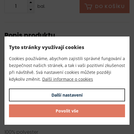
DO KOŠÍKU
bal.
Popis produktu
Tyto stránky využívají cookies
Parametry
Cookies používáme, abychom zajistili správné fungování a
bezpečnost našich stránek, a tak i vaši pozitivní zkušenost
Číslo produktu:
při návštěvě. Svá nastavení cookies můžete později
kdykoliv změnit.
Další informace o cookies
270014
Dodavatel
Další nastavení
TKACZIK s.r.o.
Povolit vše
Složení
100% polyester