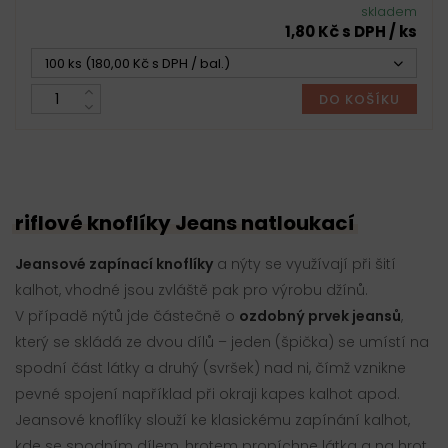
skladem
1,80 Kč s DPH / ks
100 ks (180,00 Kč s DPH / bal.)
DO KOŠÍKU
riflové knoflíky Jeans natloukací
Jeansové zapínací knoflíky
a nýty se využívají při šití
kalhot, vhodné jsou zvláště pak pro výrobu džínů.
V případě nýtů jde částečně o
ozdobný prvek jeansů
,
který se skládá ze dvou dílů – jeden (špička) se umístí na
spodní část látky a druhý (svršek) nad ni, čímž vznikne
pevné spojení například při okraji kapes kalhot apod.
Jeansové knoflíky slouží ke klasickému zapínání kalhot,
kde se spodním dílem, hrotem propíchne látka a na hrot