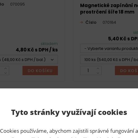
lo
070095
Magnetické zapínání n
prostrčení šíře 18 mm
Číslo
070184
sk
5,40 Kč s DP
skladem
- Vyberte variantu produkt
4,80 Kč s DPH / ks
s (48,00 Kč s DPH / bal.)
100 ks (540,00 Kč s DPH / ba
DO KOŠÍKU
DO KOŠ
eno
1
-
2
z
2
Tyto stránky využívají cookies
Cookies používáme, abychom zajistili správné fungování a