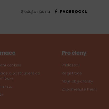
Sledujte nás na
FACEBOOKU
rmace
Pro členy
ení cookies
Přihlášení
ace a odstoupení od
Registrace
smlouvy
Moje objednávky
í místa
Zapomenuté heslo
ty