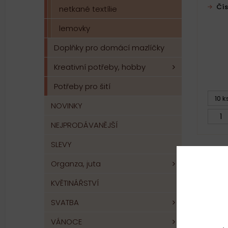
Čís
netkané textílie
lemovky
Doplňky pro domácí mazlíčky
Kreativní potřeby, hobby
Potřeby pro šití
10 k
NOVINKY
NEJPRODÁVANĚJŠÍ
SLEVY
Organza, juta
Zobraz
KVĚTINÁŘSTVÍ
SVATBA
VÁNOCE