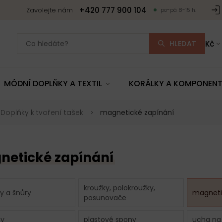
+420 777 900 104
Zavolejte nám
po-pá 8-15 h.
HLEDAT
Kč
MÓDNÍ DOPLŇKY A TEXTIL
KORÁLKY A KOMPONEN
Doplňky k tvoření tašek
magnetické zapínání
netické zapínání
kroužky, polokroužky,
y a šnůry
magneti
posunovače
ny
plastové spony
ucha na