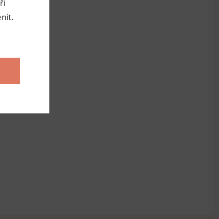
ři
nit.