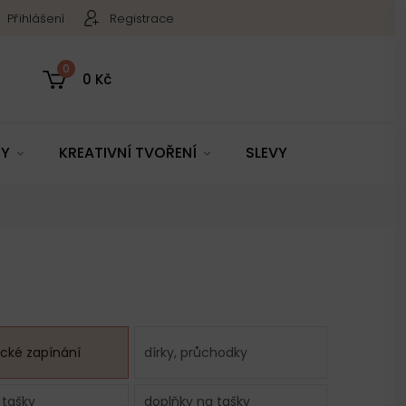
Přihlášení
Registrace
0
0 Kč
TY
KREATIVNÍ TVOŘENÍ
SLEVY
cké zapínání
dírky, průchodky
 tašky
doplňky na tašky