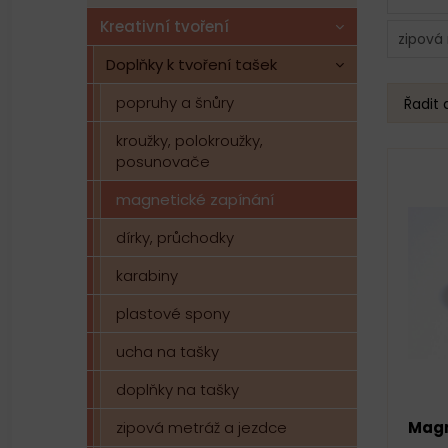
Kreativní tvoření
zipová
Doplňky k tvoření tašek
popruhy a šnůry
Řadit 
kroužky, polokroužky,
posunovače
magnetické zapínání
dírky, průchodky
karabiny
plastové spony
ucha na tašky
doplňky na tašky
zipová metráž a jezdce
Magn