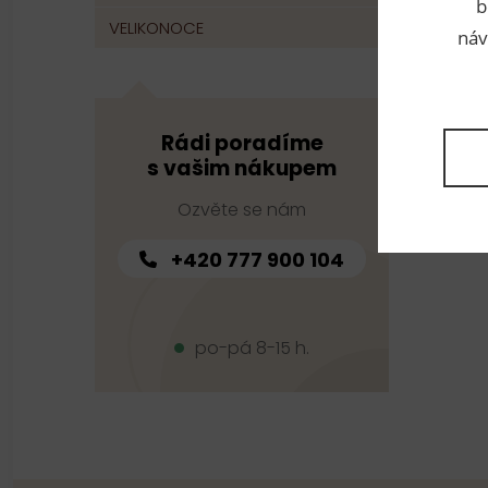
b
VELIKONOCE
náv
Rádi poradíme
s vašim nákupem
Ozvěte se nám
+420 777 900 104
po-pá 8-15 h.