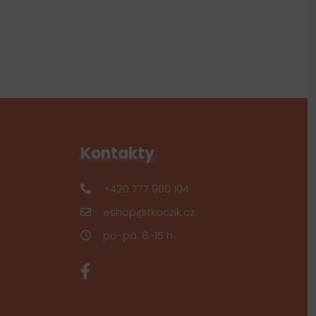
Kontakty
+420 777 900 104
eshop@tkaczik.cz
po-pá: 8-15 h.