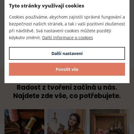
Parametry
Tyto stránky využívají cookies
Cookies používáme, abychom zajistili správné fungování a
Číslo produktu:
bezpečnost našich stránek, a tak i vaši pozitivní zkušenost
240001
při návštěvě. Svá nastavení cookies můžete později
kdykoliv změnit.
Další informace o cookies
Dodavatel
TKACZIK s.r.o.
Další nastavení
Povolit vše
Radost z tvoření začíná u nás.
Najdete zde vše, co potřebujete.