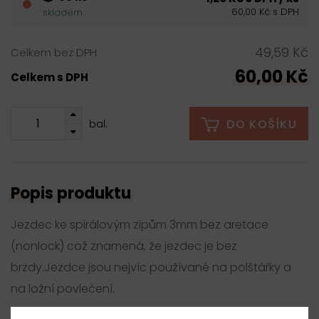
60,00 Kč s DPH
skladem
49,59 Kč
Celkem bez DPH
60,00 Kč
Celkem s DPH
DO KOŠÍKU
bal.
Popis produktu
Jezdec ke spirálovým zipům 3mm bez aretace
(nonlock) což znamená, že jezdec je bez
brzdy.Jezdce jsou nejvíc používané na polštářky a
na ložní povlečení.