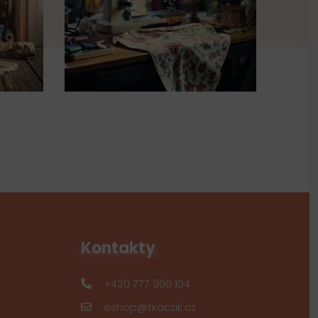
Kontakty
+420 777 900 104
eshop@tkaczik.cz