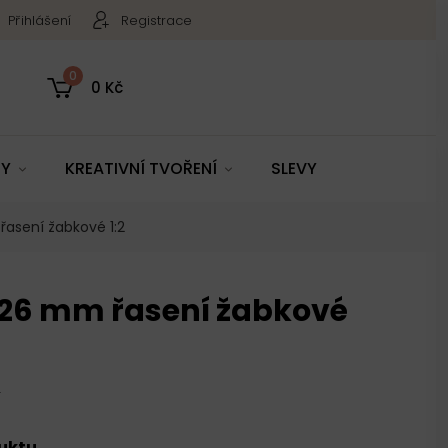
Přihlášení
Registrace
0
0 Kč
TY
KREATIVNÍ TVOŘENÍ
SLEVY
asení žabkové 1:2
26 mm řasení žabkové
4
duktu