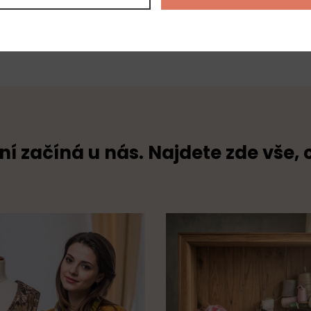
100% pol
ní začíná u nás. Najdete zde vše, 