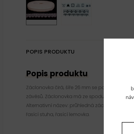
POPIS PRODUKTU
Popis produktu
Záclonovka čirá, šíře 26 mm se používá k řasen
b
závěsů. Záclonovka má ze spodu 2 šňůrky, kte
náv
Alternativní název: průhledná záclonovka, si
řasící stuha, řasící lemovka.