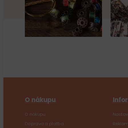
O nákupu
Info
O nákupu
Nastav
Doprava a platba
Reklam