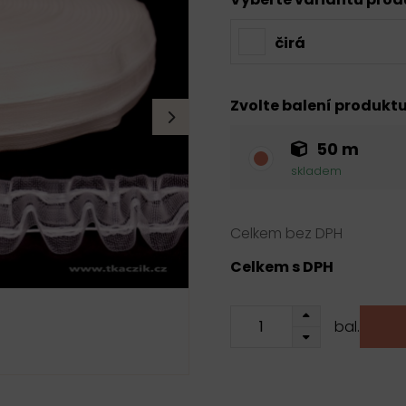
čirá
Zvolte balení produkt
50 m
skladem
Celkem bez DPH
Celkem s DPH
bal.