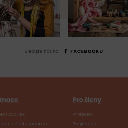
Sledujte nás na
FACEBOOKU
rmace
Pro členy
ení cookies
Přihlášení
ace a odstoupení od
Registrace