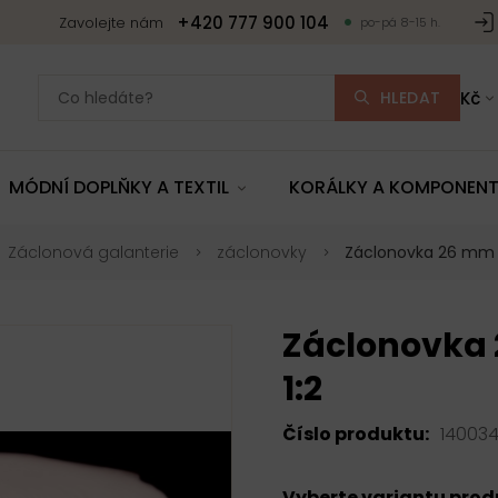
+420 777 900 104
Zavolejte nám
po-pá 8-15 h.
HLEDAT
Kč
MÓDNÍ DOPLŇKY A TEXTIL
KORÁLKY A KOMPONEN
Záclonová galanterie
záclonovky
Záclonovka 26 mm ř
Záclonovka 
1:2
Číslo produktu:
14003
Vyberte variantu pro