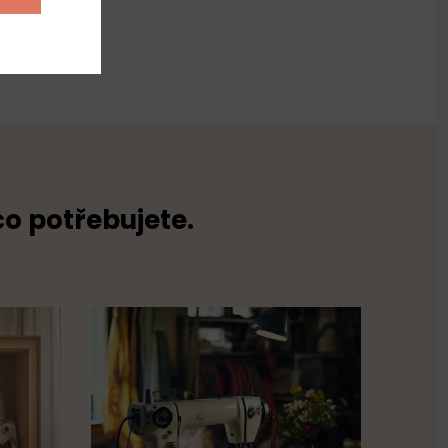
yester
co potřebujete.