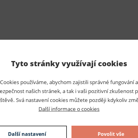
Tyto stránky využívají cookies
Para
Cookies používáme, abychom zajistili správné fungování a
í žabkový sklad 1:2 záclon a
ezpečnost našich stránek, a tak i vaši pozitivní zkušenost p
Číslo p
ré stačí zatáhnout.
štěvě. Svá nastavení cookies můžete později kdykoliv změ
Výrobc
lonová lemovka, záclonová
Další informace o cookies
Dodava
Slože
Další nastavení
Povolit vše