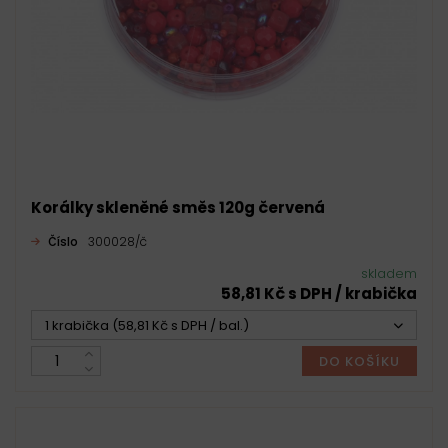
Korálky skleněné směs 120g červená
Číslo
300028/č
skladem
58,81 Kč s DPH / krabička
1 krabička (58,81 Kč s DPH / bal.)
DO KOŠÍKU