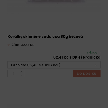
Korálky skleněné sada cca 80g béžová
Číslo
300134/b
skladem
62,41 Kč s DPH / krabička
1 krabička (62,41 Kč s DPH / bal.)
DO KOŠÍKU