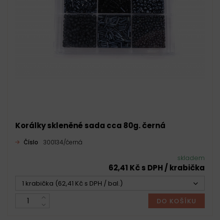
Korálky skleněné sada cca 80g. černá
Číslo
300134/černá
skladem
62,41 Kč s DPH / krabička
1 krabička (62,41 Kč s DPH / bal.)
DO KOŠÍKU