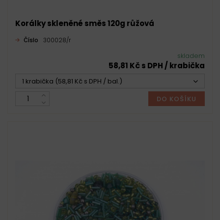
Korálky skleněné směs 120g růžová
Číslo
300028/r
skladem
58,81 Kč s DPH / krabička
1 krabička (58,81 Kč s DPH / bal.)
DO KOŠÍKU