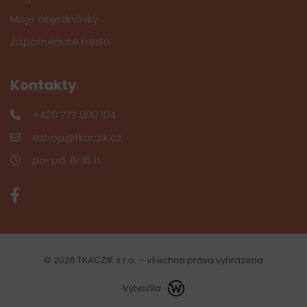
Moje objednávky
Zapomenuté heslo
Kontakty
+420 777 900 104
eshop@tkaczik.cz
po-pá: 8-15 h.
© 2026 TKACZIK s.r.o. – všechna práva vyhrazena
Vytvořila