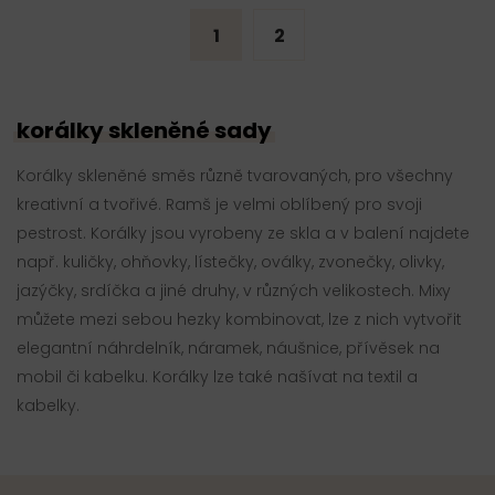
1
2
korálky skleněné sady
Korálky skleněné směs různě tvarovaných, pro všechny
kreativní a tvořivé. Ramš je velmi oblíbený pro svoji
pestrost. Korálky jsou vyrobeny ze skla a v balení najdete
např. kuličky, ohňovky, lístečky, oválky, zvonečky, olivky,
jazýčky, srdíčka a jiné druhy, v různých velikostech. Mixy
můžete mezi sebou hezky kombinovat, lze z nich vytvořit
elegantní náhrdelník, náramek, náušnice, přívěsek na
mobil či kabelku. Korálky lze také našívat na textil a
kabelky.