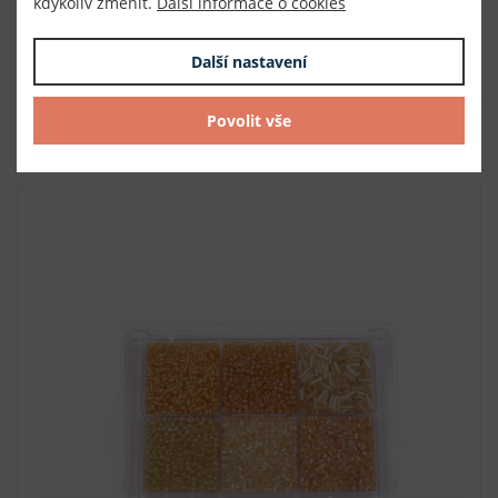
kdykoliv změnit.
Číslo
300028/ž
Další informace o cookies
skladem
58,81 Kč s DPH / krabička
Další nastavení
1 krabička (58,81 Kč s DPH / bal.)
Povolit vše
DO KOŠÍKU