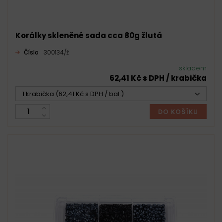
Korálky skleněné sada cca 80g žlutá
Číslo
300134/ž
skladem
62,41 Kč s DPH / krabička
1 krabička (62,41 Kč s DPH / bal.)
DO KOŠÍKU