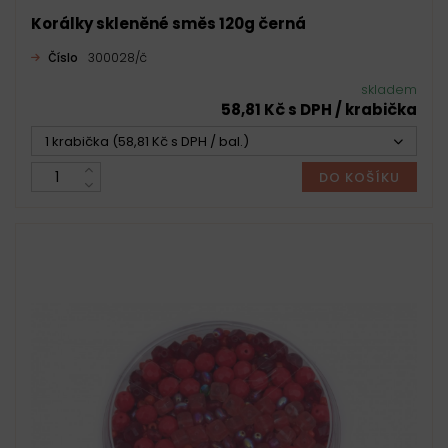
Korálky skleněné směs 120g černá
Číslo
300028/č
skladem
58,81 Kč s DPH / krabička
1 krabička (58,81 Kč s DPH / bal.)
DO KOŠÍKU