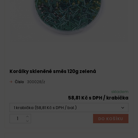
Korálky skleněné směs 120g zelená
Číslo
300028/z
skladem
58,81 Kč s DPH / krabička
1 krabička (58,81 Kč s DPH / bal.)
DO KOŠÍKU